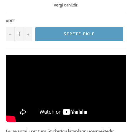
Vergi dahildir.
ADET
−
+
SEPETE EKLE
Bu avantajlı set tüm StickerJoy kitaplarını içermektedir.