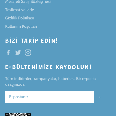
Mesafeli Satış Sözleşmesi
Teslimat ve İade
Gizlilik Politikası
Kullanım Koşulları
BIZI TAKIP EDIN!
Facebook
Twitter
Instagram
E-BÜLTENIMIZE KAYDOLUN!
Tüm indirimler, kampanyalar, haberler... Bir e-posta
uzağınızda!
ABONE