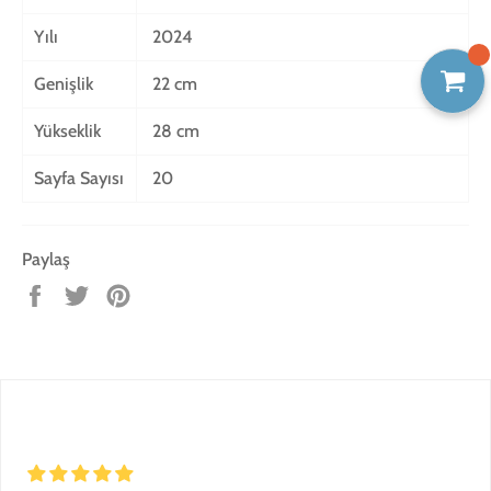
Yılı
2024
Genişlik
22 cm
Yükseklik
28 cm
Sayfa Sayısı
20
Paylaş
Facebook'ta
Twitter'da
Pinterest'te
paylaş
tweet'le
pin
ekle