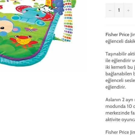
−
+
Fisher Price
Ji
eğlenceli dakik
Taşınabilir ak
ile eğlendirir
iki kemerli bu
bağlanabilen 
eğlenceli sesl
eğlendirir.
Aslanın 2 ayr
modunda 10 da
merkezinde far
aktivite oyunca
Fisher Price Ji