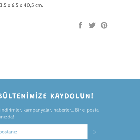
3,5 x 6,5 x 40,5 cm.
Facebook'ta
Twitter'da
Pinterest'te
paylaş
tweet'le
pin
ekle
BÜLTENIMIZE KAYDOLUN!
ndirimler, kampanyalar, haberler... Bir e-posta
ınızda!
ABONE OL