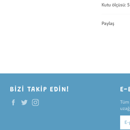
Kutu ölçüsü: 5
Paylaş
BIZI TAKIP EDIN!
E-
Facebook
Twitter
Instagram
Tüm i
uzağ