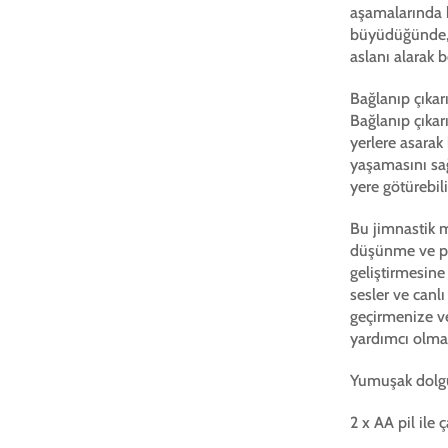
aşamalarında k
büyüdüğünde, 
aslanı alarak 
Bağlanıp çıkar
Bağlanıp çıkar
yerlere asarak
yaşamasını sağ
yere götürebili
Bu jimnastik 
düşünme ve pr
geliştirmesine
sesler ve canl
geçirmenize ve
yardımcı olmak
Yumuşak dolgu
2 x AA pil ile 