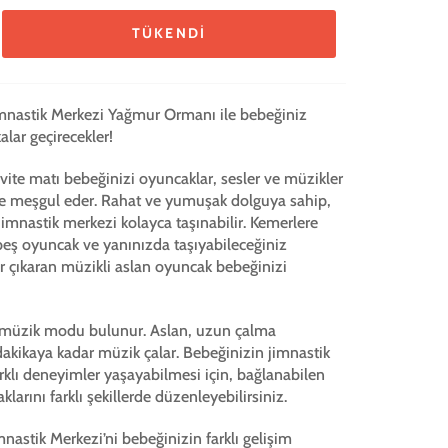
TÜKENDI
mnastik Merkezi Yağmur Ormanı ile bebeğiniz
alar geçirecekler!
tivite matı bebeğinizi oyuncaklar, sesler ve müzikler
 ve meşgul eder. Rahat ve yumuşak dolguya sahip,
 jimnastik merkezi kolayca taşınabilir. Kemerlere
beş oyuncak ve yanınızda taşıyabileceğiniz
er çıkaran müzikli aslan oyuncak bebeğinizi
ı müzik modu bulunur. Aslan, uzun çalma
kikaya kadar müzik çalar. Bebeğinizin jimnastik
klı deneyimler yaşayabilmesi için, bağlanabilen
klarını farklı şekillerde düzenleyebilirsiniz.
mnastik Merkezi’ni bebeğinizin farklı gelişim