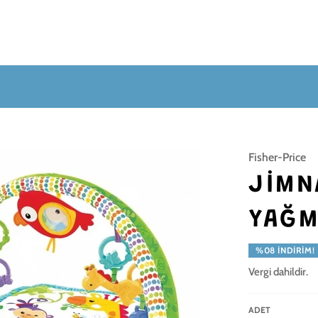
Fisher-Price
JIMN
YAĞM
%08 İNDIRIM!
Vergi dahildir.
ADET