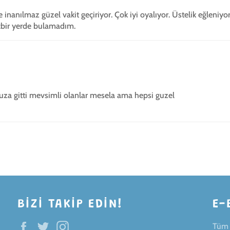
anılmaz güzel vakit geçiriyor. Çok iyi oyalıyor. Üstelik eğleniyo
çbir yerde bulamadım.
uza gitti mevsimli olanlar mesela ama hepsi guzel
BIZI TAKIP EDIN!
E-
Facebook
Twitter
Instagram
Tüm i