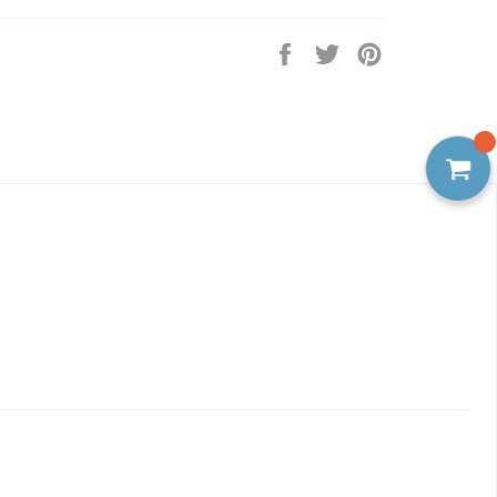
Facebook'ta
Twitter'da
Pinterest'te
paylaş
tweet'le
pin
ekle