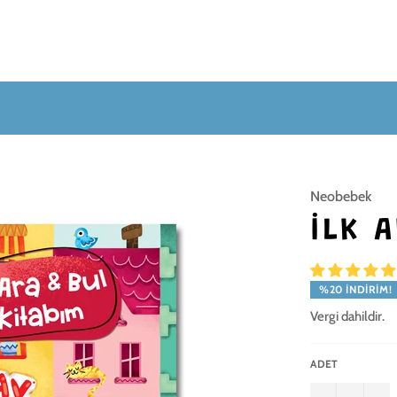
Neobebek
İLK 
%20 İNDIRIM!
Vergi dahildir.
ADET