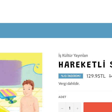
İş Kültür Yayınları
HAREKETLI 
N
129.95TL
1
%13 İNDIRIM!
fi
Vergi dahildir.
ADET
−
+