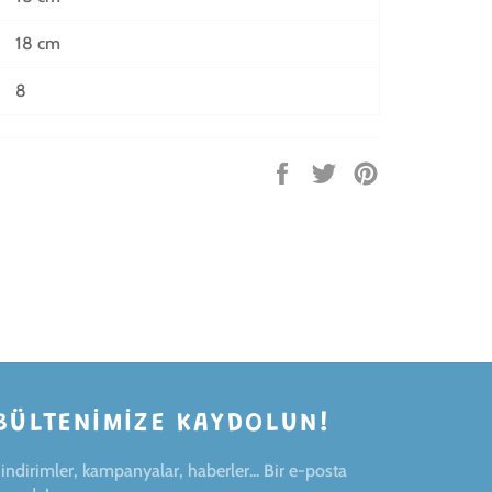
18 cm
8
Facebook'ta
Twitter'da
Pinterest'te
paylaş
tweet'le
pin
ekle
BÜLTENIMIZE KAYDOLUN!
ndirimler, kampanyalar, haberler... Bir e-posta