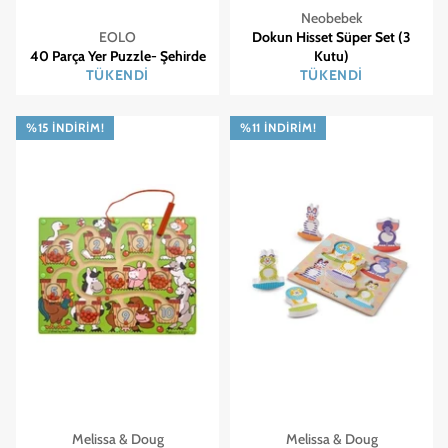
Neobebek
EOLO
Dokun Hisset Süper Set (3
40 Parça Yer Puzzle- Şehirde
Kutu)
TÜKENDI
TÜKENDI
%15 İNDIRIM!
%11 İNDIRIM!
Melissa & Doug
Melissa & Doug