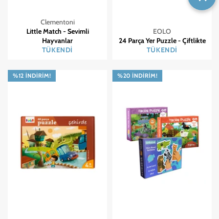
Clementoni
Little Match - Sevimli
EOLO
Hayvanlar
24 Parça Yer Puzzle - Çiftlikte
TÜKENDI
TÜKENDI
%12 İNDIRIM!
%20 İNDIRIM!