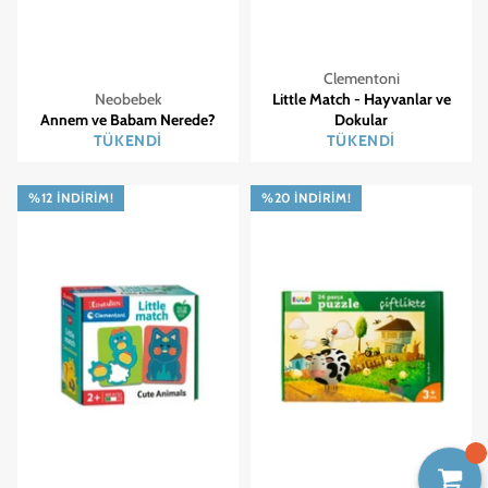
Clementoni
Neobebek
Little Match - Hayvanlar ve
Annem ve Babam Nerede?
Dokular
TÜKENDI
TÜKENDI
%12 İNDIRIM!
%20 İNDIRIM!