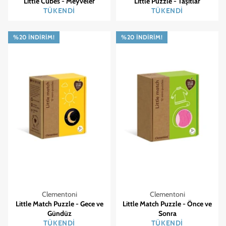
Little Cubes - Meyveler
Little Puzzle - Taşıtlar
TÜKENDI
TÜKENDI
%20 İNDIRIM!
%20 İNDIRIM!
Clementoni
Clementoni
Little Match Puzzle - Gece ve
Little Match Puzzle - Önce ve
Gündüz
Sonra
TÜKENDI
TÜKENDI