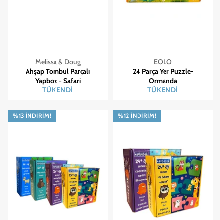
Melissa & Doug
EOLO
Ahşap Tombul Parçalı
24 Parça Yer Puzzle-
Yapboz - Safari
Ormanda
TÜKENDI
TÜKENDI
%13 İNDIRIM!
%12 İNDIRIM!