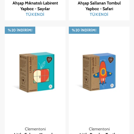
Ahşap Mıknatıslı Labirent
Ahşap Sallanan Tombul
Yapboz - Sayılar
Yapboz - Safari
TÜKENDI
TÜKENDI
%20 İNDIRIM!
%20 İNDIRIM!
Clementoni
Clementoni