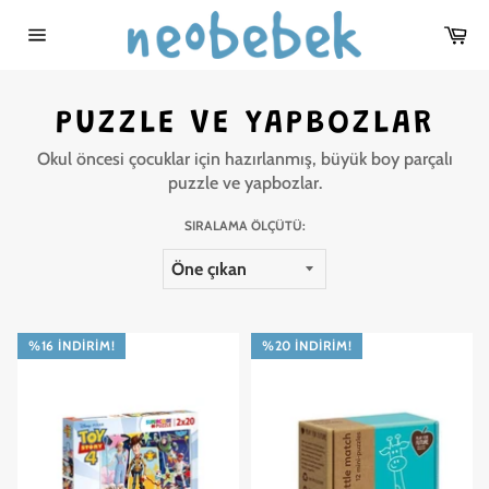
İçeriğe
Se
atla
Sitede
gezinme
PUZZLE VE YAPBOZLAR
Okul öncesi çocuklar için hazırlanmış, büyük boy parçalı
puzzle ve yapbozlar.
SIRALAMA ÖLÇÜTÜ:
%16 İNDIRIM!
%20 İNDIRIM!