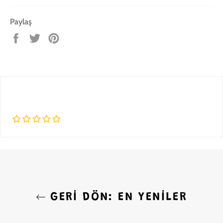
Paylaş
Facebook'ta
Twitter'da
Pinterest'te
paylaş
tweet'le
pin
ekle
GERI DÖN: EN YENILER