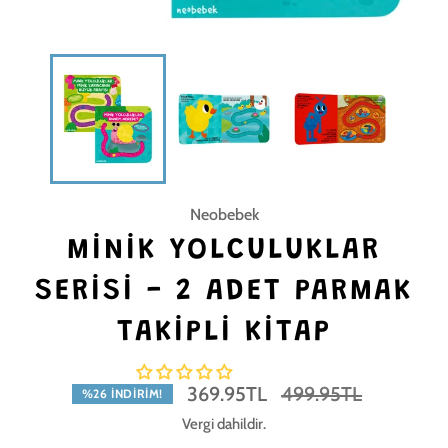
Neobebek
MINIK YOLCULUKLAR
SERISI - 2 ADET PARMAK
TAKIPLI KITAP
Normal
369.95TL
499.95TL
%26 İNDIRIM!
fiyat
Vergi dahildir.