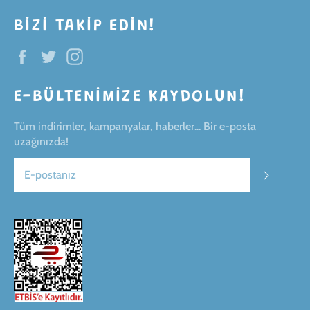
BIZI TAKIP EDIN!
Facebook
Twitter
Instagram
E-BÜLTENIMIZE KAYDOLUN!
Tüm indirimler, kampanyalar, haberler... Bir e-posta
uzağınızda!
ABONE