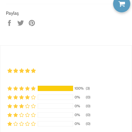
Paylaş
Facebook'ta
Twitter'da
Pinterest'te
paylaş
tweet'le
pin
ekle
100%
(3)
0%
(0)
0%
(0)
0%
(0)
0%
(0)