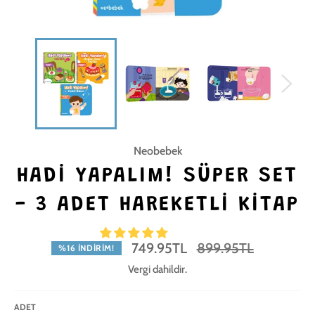
Neobebek
HADI YAPALIM! SÜPER SET
- 3 ADET HAREKETLI KITAP
Normal
749.95TL
899.95TL
%16 İNDIRIM!
fiyat
Vergi dahildir.
ADET