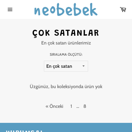
İçeriğe
Se
atla
Sitede
gezinme
ÇOK SATANLAR
En çok satan ürünlerimiz
SIRALAMA ÖLÇÜTÜ:
Üzgünüz, bu koleksiyonda ürün yok
« Önceki
1
…
8